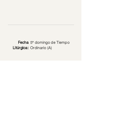
Fecha
5º domingo de Tiempo
Litúrgica:
Ordinario (A)
Texto
Mt 5: 13-16
Bíblico:
Política de privacidad