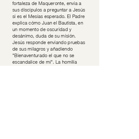
fortaleza de Maqueronte, envía a
sus discípulos a preguntar a Jesús
si es el Mesías esperado. El Padre
explica cómo Juan el Bautista, en
un momento de oscuridad y
desánimo, duda de su misión.
Jesús responde enviando pruebas
de sus milagros y añadiendo
"Bienaventurado el que no se
escandalice de mí". La homilía
desarrolla cómo esta situación
tiene gran relevancia actual, donde
el cristianismo parece arrinconado
y el mal aparenta tener más poder.
El predicador contrasta el aparente
fracaso humano de grandes figuras
como Juan el Bautista o el propio
Jesús con su verdadero éxito
según los criterios divinos. Critica
la actitud de quienes son "veletas"
o "chaqueteros", cambiando sus